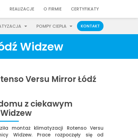
A
REALIZACJE
O FIRMIE
CERTYFIKATY
ATYZACJA
POMPY CIEPŁA
KONTAKT
Łódź Widzew
tenso Versu Mirror Łódź
 domu z ciekawym
 Widzew
ziła montaż klimatyzacji Rotenso Versu
lnicy Widzew. Prace rozpoczęły się od