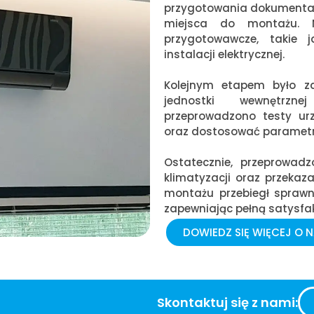
przygotowania dokumentac
miejsca do montażu. N
przygotowawcze, takie 
instalacji elektrycznej.
Kolejnym etapem było za
jednostki wewnętrzne
przeprowadzono testy ur
oraz dostosować parametry
Ostatecznie, przeprowadz
klimatyzacji oraz przekaz
montażu przebiegł sprawn
zapewniając pełną satysfakc
DOWIEDZ SIĘ WIĘCEJ O N
Skontaktuj się z nami: