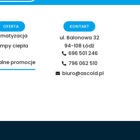
OFERTA
KONTAKT
limatyzacja
ul. Balonowa 32
mpy ciepła
94-108 Łódź
696 501 246
alne promocje
796 062 510
biuro@ascold.pl