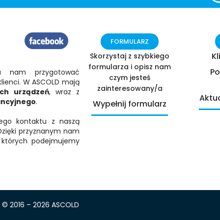
FORMULARZ
K
Skorzystaj z szybkiego
formularza i opisz nam
Po
 nam przygotować
czym jesteś
i klienci. W ASCOLD mają
zainteresowany/a
ych urządzeń
, wraz z
Aktu
ancyjnego
.
Wypełnij formularz
go kontaktu z naszą
 Dzięki przyznanym nam
 których podejmujemy
© 2016 – 2026 ASCOLD