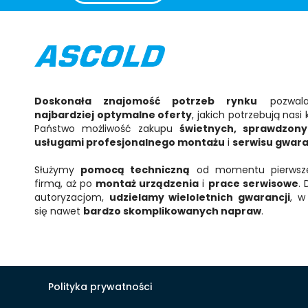
Doskonała znajomość potrzeb rynku
pozwala
najbardziej optymalne oferty
, jakich potrzebują nas
Państwo możliwość zakupu
świetnych, sprawdzon
usługami profesjonalnego montażu
i
serwisu gwar
Służymy
pomocą techniczną
od momentu pierwsze
firmą, aż po
montaż urządzenia
i
prace serwisowe
.
autoryzacjom,
udzielamy
wieloletnich gwarancji
, w
się nawet
bardzo skomplikowanych napraw
.
Polityka prywatności